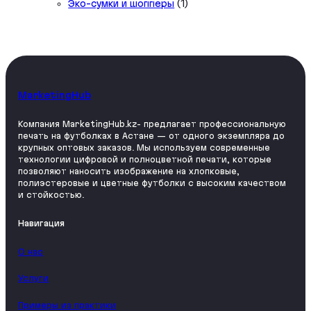
товар
1
Эко-сумки и шопперы
1
товар
MarketingHub
Компания MarketingHub.kz- предлагает профессиональную
печать на футболках в Астане — от одного экземпляра до
крупных оптовых заказов. Мы используем современные
технологии цифровой и полноцветной печати, которые
позволяют наносить изображение на хлопковые,
полиэстеровые и цветные футболки с высоким качеством
и стойкостью.
Навигация
О нас
Услуги
Примеры из практики