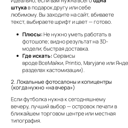
Идеально, если вам нужна всего
одна
штука
в подарок другу или себе
любимому. Вы заходите на сайт, вбиваете
текст, выбираете шрифт и цвет — готово.
Плюсы:
Не нужно уметь работать в
фотошопе; видно результат на 3D-
модели; быстрая доставка.
Где искать:
Сервисы
вроде
ВсеМайки
,
Printio
,
Maryjane
или
Янде
разделах кастомизации).
2. Локальные фотосалоны и копицентры
(когда нужно «на вчера»)
Если футболка нужна к сегодняшнему
вечеру, лучший выбор — островок печати в
ближайшем торговом центре или местная
типография.