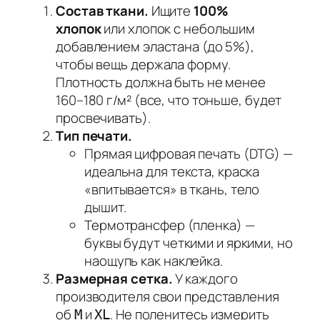
Состав ткани.
Ищите
100%
хлопок
или хлопок с небольшим
добавлением эластана (до 5%),
чтобы вещь держала форму.
Плотность должна быть не менее
160–180 г/м² (все, что тоньше, будет
просвечивать).
Тип печати.
Прямая цифровая печать (DTG)
—
идеальна для текста, краска
«впитывается» в ткань, тело
дышит.
Термотрансфер (пленка)
—
буквы будут четкими и яркими, но
наощупь как наклейка.
Размерная сетка.
У каждого
производителя свои представления
об
и
. Не поленитесь измерить
M
XL