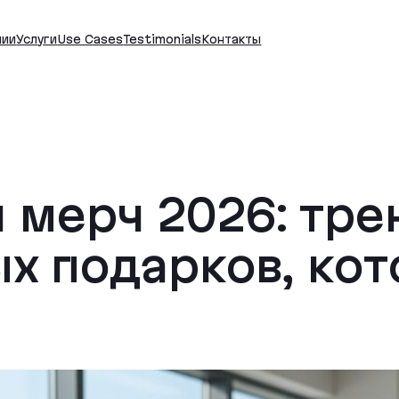
нии
Услуги
Use Cases
Testimonials
Контакты
 мерч 2026: тре
х подарков, кот