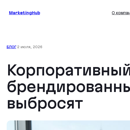
Перейти
к
MarketingHub
О компа
содержимому
БЛОГ
·
2 июля, 2026
Корпоративный
брендированны
выбросят