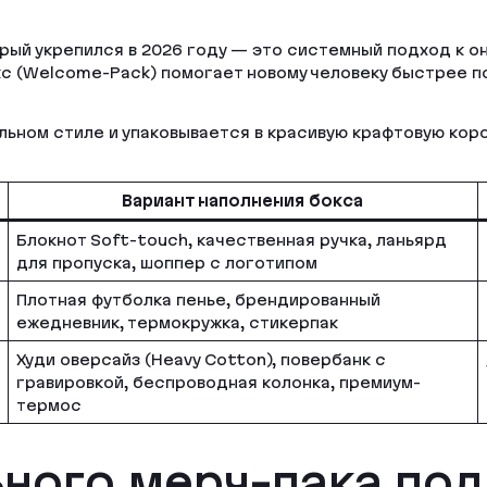
орый укрепился в 2026 году — это системный подход к о
 (Welcome-Pack) помогает новому человеку быстрее по
ьном стиле и упаковывается в красивую крафтовую кор
Вариант наполнения бокса
Блокнот Soft-touch, качественная ручка, ланьярд
для пропуска, шоппер с логотипом
Плотная футболка пенье, брендированный
ежедневник, термокружка, стикерпак
Худи оверсайз (Heavy Cotton), повербанк с
гравировкой, беспроводная колонка, премиум-
термос
ного мерч-пака под