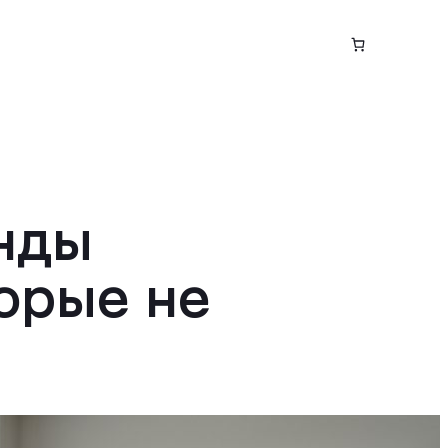
нды
орые не