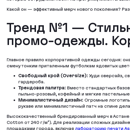
Какой он — эффективный мерч нового поколения? Раз
Тренд №1 — Стиль
промо-одежды. Ко
Главное правило корпоративной одежды сегодня: она 
смену тонким приталенным футболкам ядовитых цвето
Свободный крой (Oversize):
Худи оверсайз, с
гардероба.
Трендовая палитра:
Вместо стандартных базовы
пыльно-розовый, кофейный и мягкие пастельные 
Минималистичный дизайн:
Огромные логотипы 
рукаве или минималистичный патч на спине дел
Высококачественный брендированный мерч в Астане 
Cotton от 240 г/м²). Для реализации сложных дизай
площадками города, включая
лабораторию печати As