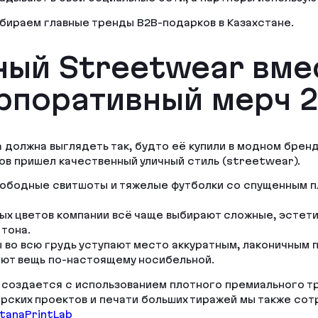
бираем главные тренды B2B-подарков в Казахстане.
ный Streetwear вме
рпоративный мерч 
должна выглядеть так, будто её купили в модном брендо
в пришел качественный уличный стиль (streetwear).
вободные свитшоты и тяжелые футболки со спущенным 
х цветов компании всё чаще выбирают сложные, эстетичн
тона.
во всю грудь уступают место аккуратным, лаконичным п
ают вещь по-настоящему носибельной.
создается с использованием плотного премиального три
нерских проектов и печати больших тиражей мы также с
tanaPrintLab